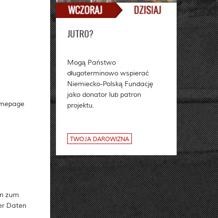
JUTRO?
Mogą Państwo
długoterminowo wspierać
Niemiecko-Polską Fundację
jako donator lub patron
Homepage
projektu.
TWOJA DAROWIZNA
en zum
er Daten