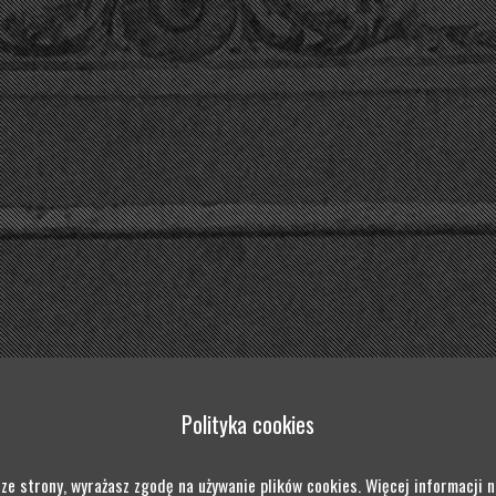
Polityka cookies
STIFTUNG KULTURPFLEGE UND DENKMALSCHUTZ
STOPKA REDAKCYJNA
KONTAKT
 ze strony, wyrażasz zgodę na używanie plików cookies. Więcej informacji