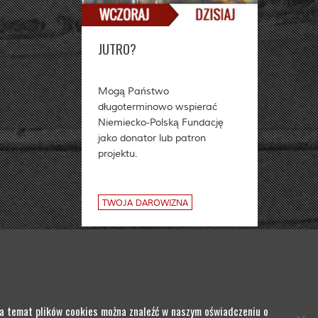
JUTRO?
Mogą Państwo
długoterminowo wspierać
Niemiecko-Polską Fundację
jako donator lub patron
projektu.
TWOJA DAROWIZNA
 / LINKI
OCHRONA DANYCH
 na temat plików cookies można znaleźć w naszym oświadczeniu o