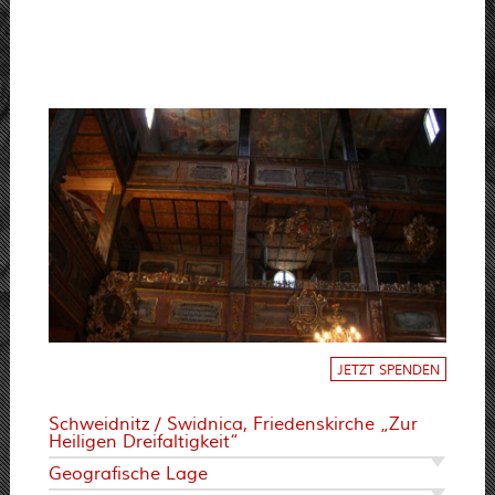
JETZT SPENDEN
Schweidnitz / Swidnica, Friedenskirche „Zur
Heiligen Dreifaltigkeit“
Geografische Lage
Abriss der Baugeschichte
Baubeschreibung
Bedeutung
Restaurierungsmaßnahmen in den Jahren vor
2007
Fördervorhaben 2007/2008 und 2010/2011 der
Deutsch-Polnischen Stiftung Kulturpflege und
Denkmalschutz
Projektbetreuung der von der DPS 2007/2008
und 2010 - 2012 geförderten
Fensterrestaurierungsarbeiten