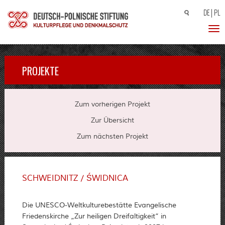
DE
PL
Suchen
nach:
Toggl
PROJEKTE
Zum vorherigen Projekt
Zur Übersicht
Zum nächsten Projekt
SCHWEIDNITZ / ŚWIDNICA
Die UNESCO-Weltkulturebestätte Evangelische
Friedenskirche „Zur heiligen Dreifaltigkeit“ in