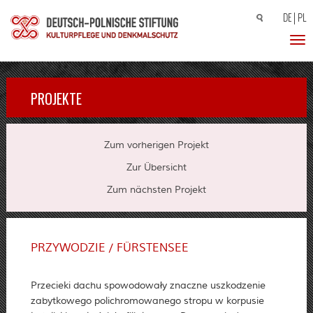
DE
PL
Suchen
nach:
Toggl
PROJEKTE
Zum vorherigen Projekt
Zur Übersicht
Zum nächsten Projekt
PRZYWODZIE / FÜRSTENSEE
Przecieki dachu spowodowały znaczne uszkodzenie
zabytkowego polichromowanego stropu w korpusie