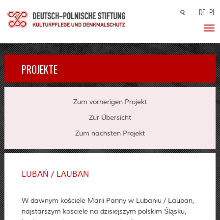
DE
PL
Suchen
nach:
Toggl
PROJEKTE
Zum vorherigen Projekt
Zur Übersicht
Zum nächsten Projekt
LUBAŃ / LAUBAN
W dawnym kościele Marii Panny w Lubaniu / Lauban,
najstarszym kościele na dzisiejszym polskim Śląsku,