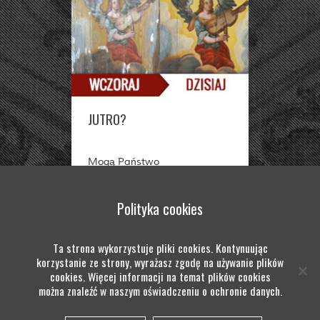
JUTRO?
Mogą Państwo
długoterminowo wspierać
Niemiecko-Polską Fundację
Polityka cookies
jako donator lub patron
projektu.
Ta strona wykorzystuje pliki cookies. Kontynuując
korzystanie ze strony, wyrażasz zgodę na używanie plików
cookies. Więcej informacji na temat plików cookies
TWOJA DAROWIZNA
można znaleźć w naszym oświadczeniu o ochronie danych.