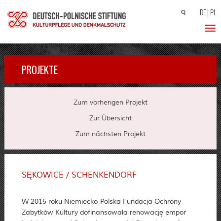
DE
PL
Suchen
nach:
Toggl
PROJEKTE
Zum vorherigen Projekt
Zur Übersicht
Zum nächsten Projekt
SĘKOWICE / SCHENKENDORF
W 2015 roku Niemiecko-Polska Fundacja Ochrony
Zabytków Kultury dofinansowała renowację empor