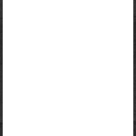
JETZT SPENDEN
Fraustadt / Wschowa, ehem. Ev. Kirche
Kripplein Christi
Geografische Lage
Stadtgeschichte
Abriss der Baugeschichte
Baubeschreibung
Bedeutung
Fördermaßnahme der Deutsch-Polnischen
Stiftung Kulturpflege und Denkmalschutz
(DPS) 2015
Fördermaßnahme der Deutsch-Polnischen
Stiftung Kulturpflege und Denkmalschutz
(DPS) 2018