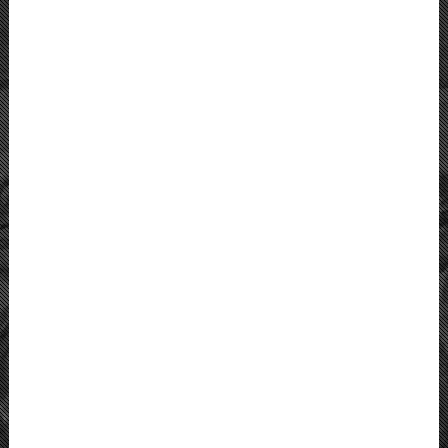
Ausblick
Projektbetreuung
JETZT
ONLINE SPENDEN
MORGEN?
Sie können die Deutsch-
Polnische Stiftung als Förderer
oder Projektpate dauerhaft