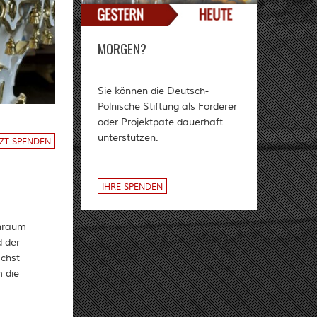
MORGEN?
Sie können die Deutsch-
Polnische Stiftung als Förderer
oder Projektpate dauerhaft
unterstützen.
TZT SPENDEN
IHRE SPENDEN
enraum
d der
ächst
 die