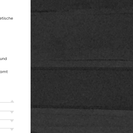
etische
 und
lamt