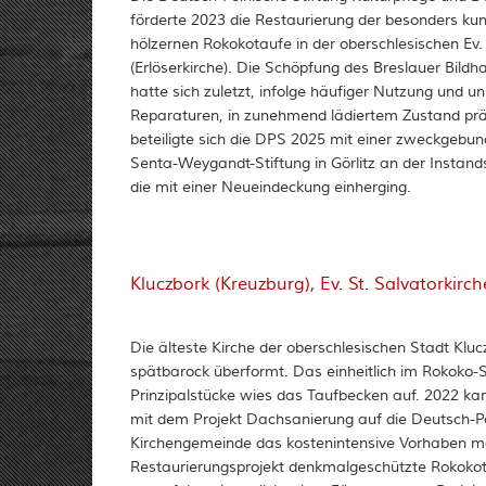
förderte 2023 die Restaurierung der besonders kun
hölzernen Rokokotaufe in der oberschlesischen Ev. 
(Erlöserkirche). Die Schöpfung des Breslauer Bild
hatte sich zuletzt, infolge häufiger Nutzung und
Reparaturen, in zunehmend lädiertem Zustand präs
beteiligte sich die DPS 2025 mit einer zweckgeb
Senta-Weygandt-Stiftung in Görlitz an der Instan
die mit einer Neueindeckung einherging.
Kluczbork (Kreuzburg), Ev. St. Salvatorkirch
Die älteste Kirche der oberschlesischen Stadt Kl
spätbarock überformt. Das einheitlich im Rokoko-S
Prinzipalstücke wies das Taufbecken auf. 2022 ka
mit dem Projekt Dachsanierung auf die Deutsch-P
Kirchengemeinde das kostenintensive Vorhaben man
Restaurierungsprojekt denkmalgeschützte Rokokota