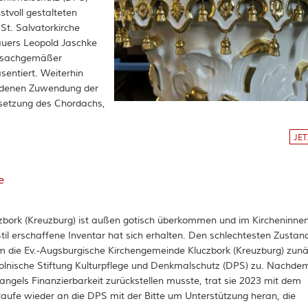
stvoll gestalteten
St. Salvatorkirche
hauers Leopold Jaschke
 unsachgemäßer
entiert. Weiterhin
undenen Zuwendung der
dsetzung des Chordachs,
JE
e
uczbork (Kreuzburg) ist außen gotisch überkommen und im Kircheninn
til erschaffene Inventar hat sich erhalten. Den schlechtesten Zustan
m die Ev.-Augsburgische Kirchengemeinde Kluczbork (Kreuzburg) zun
olnische Stiftung Kulturpflege und Denkmalschutz (DPS) zu. Nachdem
gels Finanzierbarkeit zurückstellen musste, trat sie 2023 mit dem
ufe wieder an die DPS mit der Bitte um Unterstützung heran, die