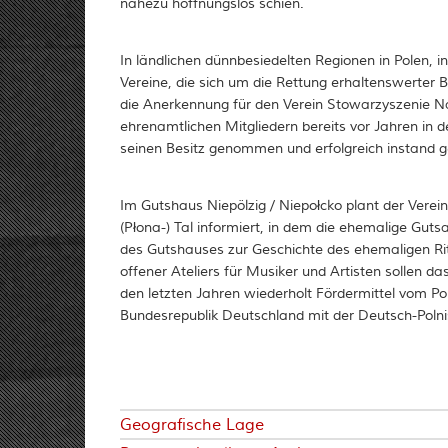
nahezu hoffnungslos schien.
In ländlichen dünnbesiedelten Regionen in Polen, in
Vereine, die sich um die Rettung erhaltenswerte
die Anerkennung für den Verein Stowarzyszenie N
ehrenamtlichen Mitgliedern bereits vor Jahren in 
seinen Besitz genommen und erfolgreich instand g
Im Gutshaus Niepölzig / Niepołcko plant der Verein
(Płona-) Tal informiert, in dem die ehemalige Gut
des Gutshauses zur Geschichte des ehemaligen Ritt
offener Ateliers für Musiker und Artisten sollen d
den letzten Jahren wiederholt Fördermittel vom P
Bundesrepublik Deutschland mit der Deutsch-Poln
Geografische Lage