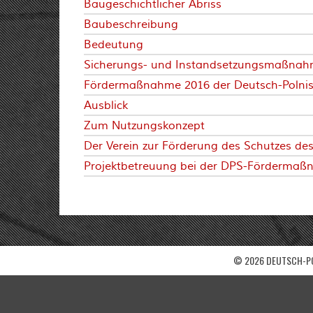
Baugeschichtlicher Abriss
Baubeschreibung
Bedeutung
Sicherungs- und Instandsetzungsmaßnahme
Fördermaßnahme 2016 der Deutsch-Polnisc
Ausblick
Zum Nutzungskonzept
Der Verein zur Förderung des Schutzes des
Projektbetreuung bei der DPS-Fördermaß
© 2026 DEUTSCH-PO