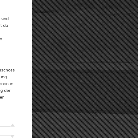
 sind
t da
in
geschoss
tung
rein in
ng der
er.