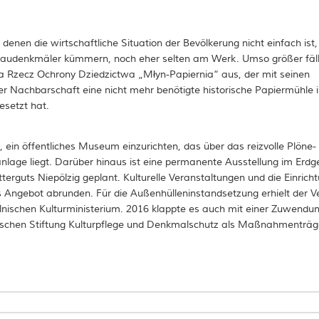
 denen die wirtschaftliche Situation der Bevölkerung nicht einfach ist,
r Baudenkmäler kümmern, noch eher selten am Werk. Umso größer fäll
a Rzecz Ochrony Dziedzictwa „Młyn-Papiernia“ aus, der mit seinen
der Nachbarschaft eine nicht mehr benötigte historische Papiermühle 
esetzt hat.
, ein öffentliches Museum einzurichten, das über das reizvolle Plöne-
sanlage liegt. Darüber hinaus ist eine permanente Ausstellung im Erd
erguts Niepölzig geplant. Kulturelle Veranstaltungen und die Einrich
as Angebot abrunden. Für die Außenhülleninstandsetzung erhielt der Ve
olnischen Kulturministerium. 2016 klappte es auch mit einer Zuwendu
ischen Stiftung Kulturpflege und Denkmalschutz als Maßnahmenträg