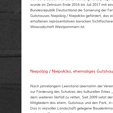
wurde im Zeitraum Ende 2016 bis Juli 2017 mit ei
Bundesrepublik Deutschland die Sanierung der Fe
Gutshauses Niepölzig / Niepołcko gefördert, das e
erhaltenen repräsentativen barocken Sichtfachwe
Woiwodschaft Westpommern ist.
Niepölzig / Niepołcko, ehemaliges Gutsha
Nach jahrelangem Leerstand übernahm der Verein
zur Förderung des Schutzes des kulturellen Erbes
dem weiteren Verfall zu retten. Seit 2009 setzt de
Mitgliedern das ehem. Gutshaus und den Park, in
Das in reizvoller Landschaft gelegene Baudenkmal