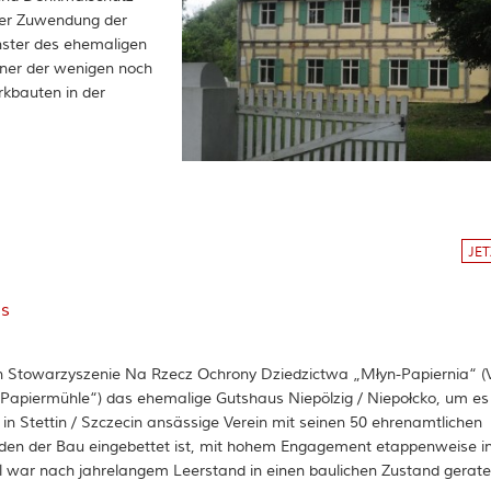
ner Zuwendung der
nster des ehemaligen
iner der wenigen noch
rkbauten in der
JE
us
 Stowarzyszenie Na Rzecz Ochrony Dziedzictwa „Młyn-Papiernia“ (V
 „Papiermühle“) das ehemalige Gutshaus Niepölzig / Niepołcko, um es
r in Stettin / Szczecin ansässige Verein mit seinen 50 ehrenamtlichen
 den der Bau eingebettet ist, mit hohem Engagement etappenweise i
 war nach jahrelangem Leerstand in einen baulichen Zustand gerate