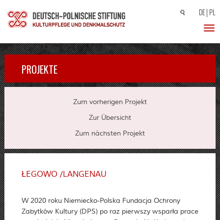
DE
PL
Suchen
nach:
Toggl
PROJEKTE
Zum vorherigen Projekt
Zur Übersicht
Zum nächsten Projekt
ŁEGOWO /LANGENAU
W 2020 roku Niemiecko-Polska Fundacja Ochrony
Zabytków Kultury (DPS) po raz pierwszy wsparła prace