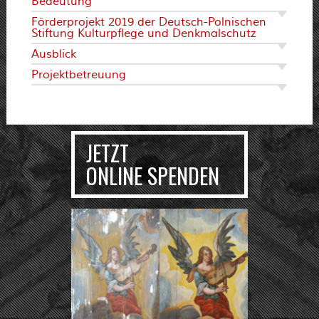
Bedeutung
Förderprojekt 2019 der Deutsch-Polnischen
Stiftung Kulturpflege und Denkmalschutz
Ausblick
Projektbetreuung
JETZT
ONLINE SPENDEN