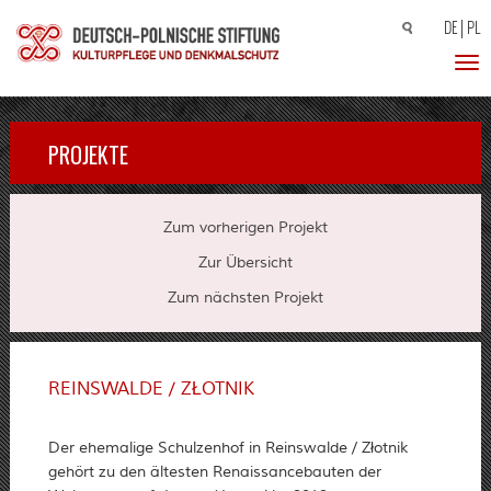
DE
PL
Suchen
nach:
Toggl
PROJEKTE
Zum vorherigen Projekt
Zur Übersicht
Zum nächsten Projekt
REINSWALDE / ZŁOTNIK
Der ehemalige Schulzenhof in Reinswalde / Złotnik
gehört zu den ältesten Renaissancebauten der